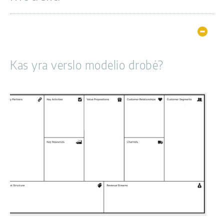
Hide
Kas yra verslo modelio drobė?