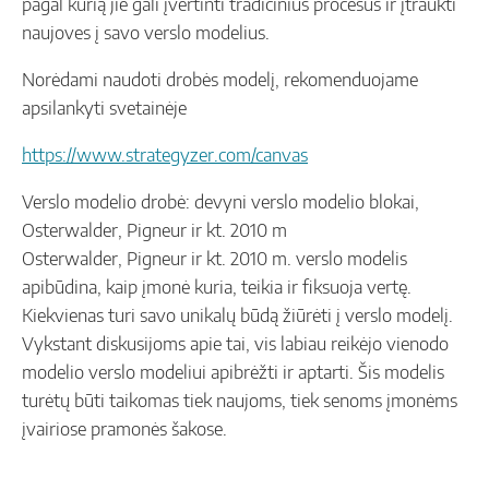
pagal kurią jie gali įvertinti tradicinius procesus ir įtraukti
naujoves į savo verslo modelius.
Norėdami naudoti drobės modelį, rekomenduojame
apsilankyti svetainėje
https://www.strategyzer.com/canvas
Verslo modelio drobė: devyni verslo modelio blokai,
Osterwalder, Pigneur ir kt. 2010 m
Osterwalder, Pigneur ir kt. 2010 m. verslo modelis
apibūdina, kaip įmonė kuria, teikia ir fiksuoja vertę.
Kiekvienas turi savo unikalų būdą žiūrėti į verslo modelį.
Vykstant diskusijoms apie tai, vis labiau reikėjo vienodo
modelio verslo modeliui apibrėžti ir aptarti. Šis modelis
turėtų būti taikomas tiek naujoms, tiek senoms įmonėms
įvairiose pramonės šakose.