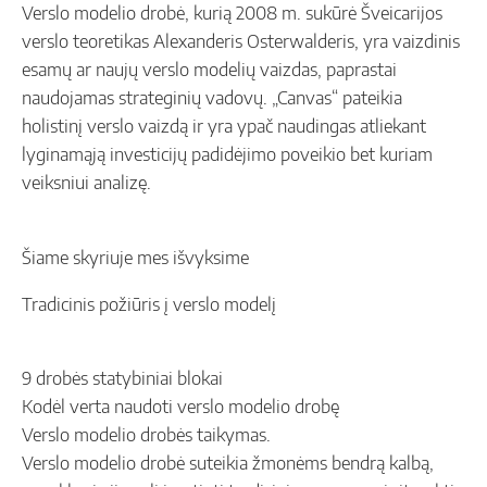
Verslo modelio drobė, kurią 2008 m. sukūrė Šveicarijos
verslo teoretikas Alexanderis Osterwalderis, yra vaizdinis
esamų ar naujų verslo modelių vaizdas, paprastai
naudojamas strateginių vadovų. „Canvas“ pateikia
holistinį verslo vaizdą ir yra ypač naudingas atliekant
lyginamąją investicijų padidėjimo poveikio bet kuriam
veiksniui analizę.
Šiame skyriuje mes išvyksime
Tradicinis požiūris į verslo modelį
9 drobės statybiniai blokai
Kodėl verta naudoti verslo modelio drobę
Verslo modelio drobės taikymas.
Verslo modelio drobė suteikia žmonėms bendrą kalbą,