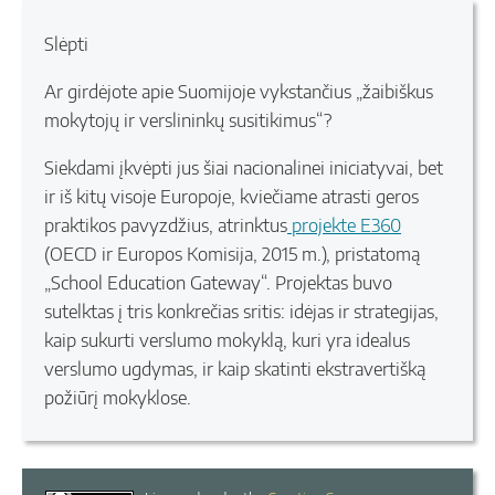
Slėpti
Ar girdėjote apie Suomijoje vykstančius „žaibiškus
mokytojų ir verslininkų susitikimus“?
Siekdami įkvėpti jus šiai nacionalinei iniciatyvai, bet
ir iš kitų visoje Europoje, kviečiame atrasti geros
praktikos pavyzdžius, atrinktus
projekte E360
(OECD ir Europos Komisija, 2015 m.), pristatomą
„School Education Gateway“. Projektas buvo
sutelktas į tris konkrečias sritis: idėjas ir strategijas,
kaip sukurti verslumo mokyklą, kuri yra idealus
verslumo ugdymas, ir kaip skatinti ekstravertišką
požiūrį mokyklose.